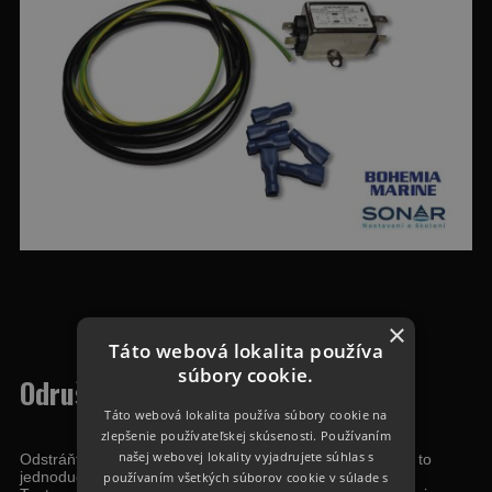
×
Táto webová lokalita používa
súbory cookie.
Odrušovací filter pre sonar
Táto webová lokalita používa súbory cookie na
zlepšenie používateľskej skúsenosti. Používaním
našej webovej lokality vyjadrujete súhlas s
Odstráňte rušenie sonarov spôsobené elektromotorom a to
jednoducho a efektivne.
používaním všetkých súborov cookie v súlade s