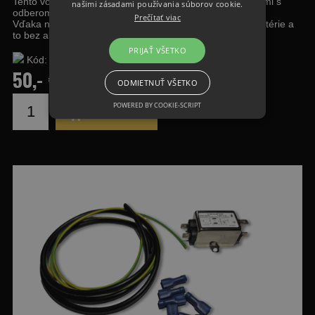
Tento vodotesný filter môžete pouźiť so všetkými značkami s
našimi zásadami používania súborov cookie.
odberom do 3,5 A.
Prečítať viac
Vďaka nemu môžete používať sonar aj motor z jednej batérie a
to bez akéhokoľvek rušenia.
PRIJAŤ VŠETKO
Kód:
Dostupnosť:
50,- €
ODMIETNUŤ VŠETKO
POWERED BY COOKIE-SCRIPT
DO KOŠÍKA