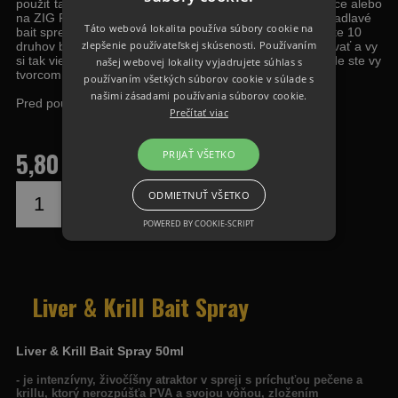
použiť tak na boilies, pelety, či umelé červy, umelé kukurice alebo
na ZIG RIG peny. Liver & Krill Bait Spray patrí medzi smradlavé
Táto webová lokalita používa súbory cookie na
bait spreye, ktoré máme v ponuke.V našej ponuke nájdete 10
zlepšenie používateľskej skúsenosti. Používaním
druhov bait spreyov, ktoré sa dajú medzi sebou kombinovať a vy
si tak viete spraviť ORIGINÁLNU neokúkanú nástrahu, kde ste vy
našej webovej lokality vyjadrujete súhlas s
tvorcom svojho úspechu.
používaním všetkých súborov cookie v súlade s
našimi zásadami používania súborov cookie.
Pred použitím je vhodné ho pretrepať.
Prečítať viac
5,80 €
PRIJAŤ VŠETKO
ODMIETNUŤ VŠETKO
DO KOŠÍKA
POWERED BY COOKIE-SCRIPT
Liver & Krill Bait Spray
Liver & Krill Bait Spray 50ml
- je intenzívny, živočíšny atraktor v spreji s príchuťou pečene a
krillu, ktorý nerozpúšťa PVA a svojou vôňou, zložením