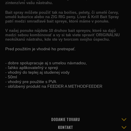
zintenzívni vašu nástrahu.
Bait spray môžete použiť tak na boilies, pelety, či umelé červy,
umelé kukurice alebo na ZIG RIG peny. Liver & Krill Bait Spray
patrí medzi smradlavé bait spreye, ktoré máme v ponuke.
V našej ponuke nájdete 10 druhov bait spreyov, ktoré sa dajú
medzi sebou kombinovať a vy si tak viete spraviť ORIGINÁLNU
neokúkanú nástrahu, kde ste vy tvorcom svojho úspechu.
Pred použitím je vhodné ho pretrepať.
- dobre spolupracuje aj s umelou návnadou,
- ľahko aplikovateľný v spreji
- vhodný do teplej aj studenej vody
- 50ml
- vhodný pre použitie s PVA
- obľúbený produkt na FEEDER A METHODFEEDER
DODANIE TOVARU
KONTAKT