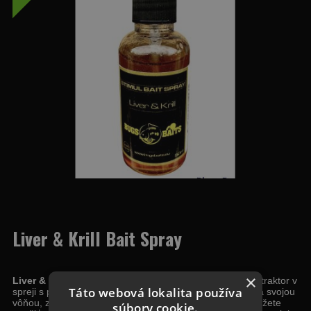
Liver & Krill Bait Spray
×
Liver & Krill Bait Spray 50ml -
je intenzívny, živočíšny atraktor v
Táto webová lokalita používa
spreji s príchuťou pečene a krillu, ktorý nerozpúšťa PVA a svojou
vôňou, zložením zintenzívni vašu nástrahu.Bait spray môžete
súbory cookie.