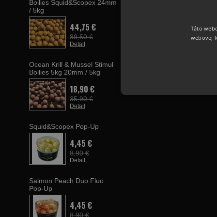
Boilies Squid&Scopex 24mm
/ 5kg
44,75 €
Táto webo
89,50 €
webovej l
Detail
Ocean Krill & Mussel Stimul
Boilies 5kg 20mm / 5kg
18,90 €
35,90 €
Detail
Squid&Scopex Pop-Up
4,45 €
8,90 €
Detail
Salmon Peach Duo Fluo
Pop-Up
4,45 €
8,90 €