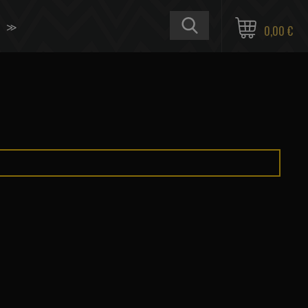
≫
0,00 €