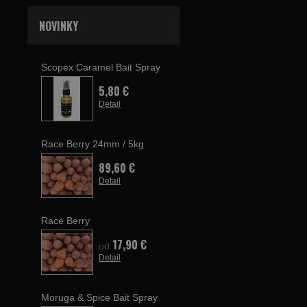
NOVINKY
Scopex Caramel Bait Spray
5,80 €
Detail
Race Berry 24mm / 5kg
89,60 €
Detail
Race Berry
17,90 €
od
Detail
Moruga & Spice Bait Spray