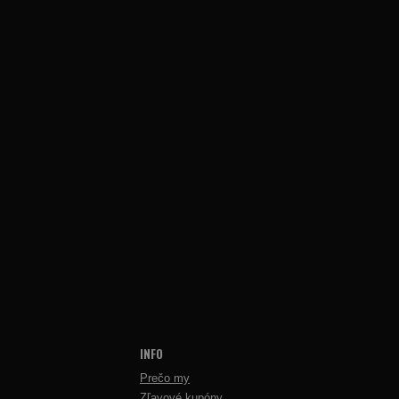
INFO
Prečo my
Zľavové kupóny