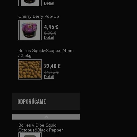
Detail
Cherry Berry Pop-Up
4,45 €
8,90 €
Detail
Boilies Squid&Scopex 24mm
/ 2,5kg
22,40 €
44,75 €
Detail
ODPORÚČAME
Boilies v Dipe Squid
Octopus&Black Pepper
20mm/24mm