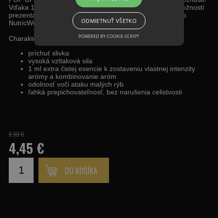
Vďaka 1 ml extra čistej exkluzívnej esencie, máte viac možností
prezentácie, či už samostatne alebo v kombinácii s boilies
ODMIETNUŤ VŠETKO
NutricWorld.
POWERED BY COOKIE-SCRIPT
Charakteristika:
príchuť slivka
vysoká vztlaková sila
1 ml extra čistej esencie k zostaveniu vlastnej intenzity
arómy a kombinovanie aróm
odolnosť voči ataku malých rýb
ľahká prepichovateľnosť, bez narušenia celistvosti
8,90 €
4,45 €
DO KOŠÍKA