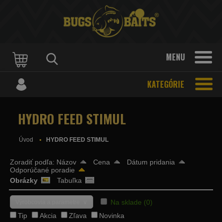
MENU
KATEGÓRIE
HYDRO FEED STIMUL
Úvod
HYDRO FEED STIMUL
Zoradiť podľa:
Názov
Cena
Dátum pridania
Odporúčané poradie
Obrázky
Tabuľka
∨
Na sklade
(0)
Výrobcovia a parametre
Tip
Akcia
Zľava
Novinka