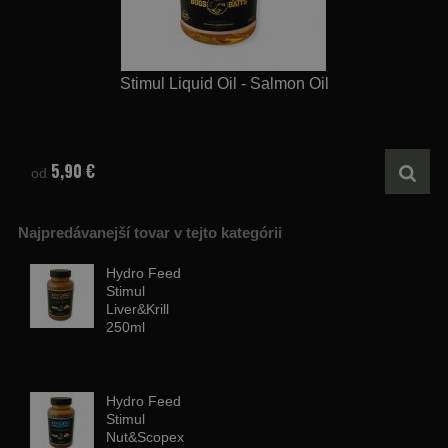
Stimul Liquid Oil - Salmon Oil
5,90 €
od
Najpredávanejší tovar v tejto kategórii
Hydro Feed
Stimul
Liver&Krill
250ml
Hydro Feed
Stimul
Nut&Scopex