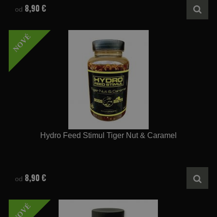
8,90 €
od
NOVÉ
Hydro Feed Stimul Tiger Nut & Caramel
8,90 €
od
NOVÉ