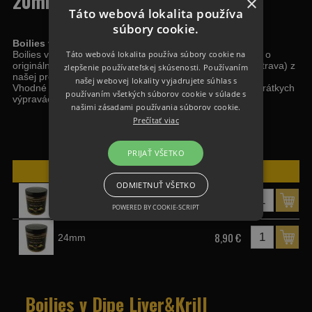
20mm/24mm
×
Táto webová lokalita používa
súbory cookie.
Boilies v Dipe Liver&Krill 250g
Táto webová lokalita používa súbory cookie na
Boilies v Dipe obohatené o Amino Stimul Dip Liver&Krill a o
originálnu zmes sladkovodnýh živočíchov (prirodzená potrava) z
zlepšenie používateľskej skúsenosti. Používaním
našej produkcie pre vysokú atraktivitu nástrahy na dne.
našej webovej lokality vyjadrujete súhlas s
Vhodné na chytanie na zabahnených vodách, alebo na krátkych
používaním všetkých súborov cookie v súlade s
výpravách, celoročné použitie.
našimi zásadami používania súborov cookie.
Prečítať viac
PRIJAŤ VŠETKO
bolies v dipe
Dostupnosť
Cena
ODMIETNUŤ VŠETKO
8,90 €
20mm
POWERED BY COOKIE-SCRIPT
8,90 €
24mm
Boilies v Dipe Liver&Krill