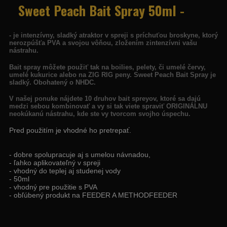
Sweet Peach Bait Spray 50ml
-
- je intenzívny, sladký
atraktor v spreji s príchuťou broskyne, ktorý
nerozpúšťa PVA a svojou vôňou, zložením zintenzívni vašu
nástrahu.
Bait spray môžete použiť tak na boilies, pelety, či umelé červy,
umelé kukurice alebo na ZIG RIG peny.
Sweet Peach
Bait Spray je
sladký. Obohatený o NHDC.
V našej ponuke nájdete 10 druhov bait spreyov, ktoré sa dajú
medzi sebou kombinovať a vy si tak viete spraviť ORIGINÁLNU
neokúkanú nástrahu, kde ste vy tvorcom svojho úspechu.
Pred použitím je vhodné ho pretrepať.
- dobre spolupracuje aj s umelou návnadou,
- ľahko aplikovateľný v spreji
- vhodný do teplej aj studenej vody
- 50ml
- vhodný pre použitie s PVA
- obľúbený produkt na FEEDER A METHODFEEDER