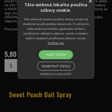
×
použiť tak na boilies, pelety, či umelé červy, umelé kukurice alebo
Táto webová lokalita používa
na ZIG RIG peny. Sweet Peach Bait Spray je sladký. Obohatený
o NHDC.V našej ponuke nájdete 10 druhov bait spreyov, ktoré sa
súbory cookie.
dajú medzi sebou kombinovať a vy si tak viete spraviť
ORIGINÁLNU neokúkanú nástrahu, kde ste vy tvorcom svojho
Táto webová lokalita používa súbory cookie na
úspechu.
zlepšenie používateľskej skúsenosti. Používaním
našej webovej lokality vyjadrujete súhlas s
Pred použitím je vhodné ho pretrepať.
používaním všetkých súborov cookie v súlade s
našimi zásadami používania súborov cookie.
Prečítať viac
5,80 €
PRIJAŤ VŠETKO
DO KOŠÍKA
ODMIETNUŤ VŠETKO
POWERED BY COOKIE-SCRIPT
Sweet Peach Bait Spray