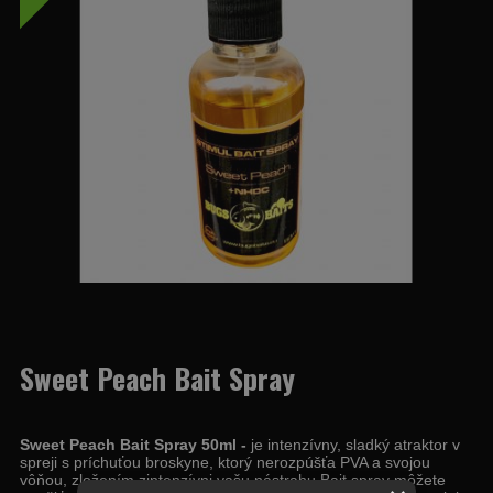
Sweet Peach Bait Spray
Sweet Peach Bait Spray 50ml -
je intenzívny, sladký atraktor v
spreji s príchuťou broskyne, ktorý nerozpúšťa PVA a svojou
vôňou, zložením zintenzívni vašu nástrahu.Bait spray môžete