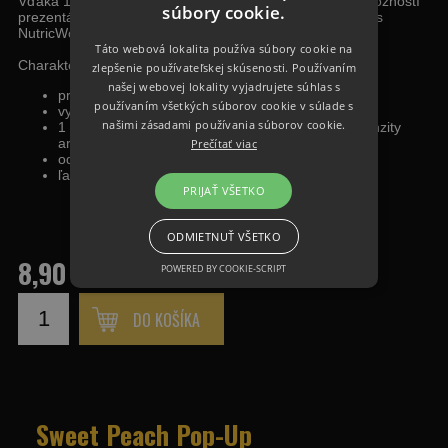
Vďaka 1 ml extra čistej exkluzívnej esencie, máte viac možností
súbory cookie.
prezentácie, či už samostatne alebo v kombinácii s boilies
NutricWorld.
Táto webová lokalita používa súbory cookie na
Charakteristika:
zlepšenie používateľskej skúsenosti. Používaním
našej webovej lokality vyjadrujete súhlas s
príchuť broskyňa
používaním všetkých súborov cookie v súlade s
vysoká vztlaková sila
našimi zásadami používania súborov cookie.
1 ml extra čistej esencie k zostaveniu vlastnej intenzity
arómy a kombinovanie aróm
Prečítať viac
odolnosť voči ataku malých rýb
ľahká prepichovateľnosť, bez narušenia celistvosti
PRIJAŤ VŠETKO
ODMIETNUŤ VŠETKO
8,90 €
POWERED BY COOKIE-SCRIPT
DO KOŠÍKA
Sweet Peach Pop-Up