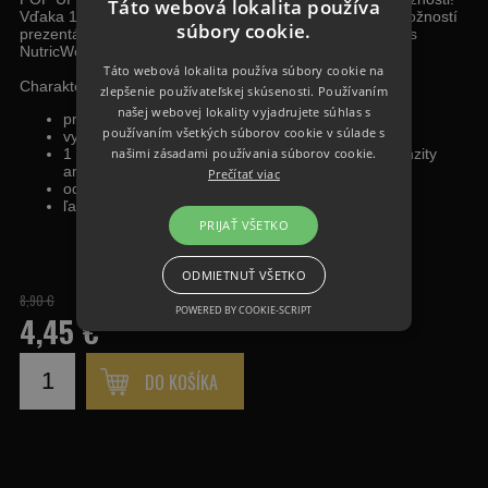
Táto webová lokalita používa
Vďaka 1 ml extra čistej exkluzívnej esencie, máte viac možností
súbory cookie.
prezentácie, či už samostatne alebo v kombinácii s boilies
NutricWorld.
Táto webová lokalita používa súbory cookie na
Charakteristika:
zlepšenie používateľskej skúsenosti. Používaním
našej webovej lokality vyjadrujete súhlas s
príchuť cesnak
používaním všetkých súborov cookie v súlade s
vysoká vztlaková sila
našimi zásadami používania súborov cookie.
1 ml extra čistej esencie k zostaveniu vlastnej intenzity
arómy a kombinovanie aróm
Prečítať viac
odolnosť voči ataku malých rýb
ľahká prepichovateľnosť, bez narušenia celistvosti
PRIJAŤ VŠETKO
ODMIETNUŤ VŠETKO
8,90 €
POWERED BY COOKIE-SCRIPT
4,45 €
DO KOŠÍKA