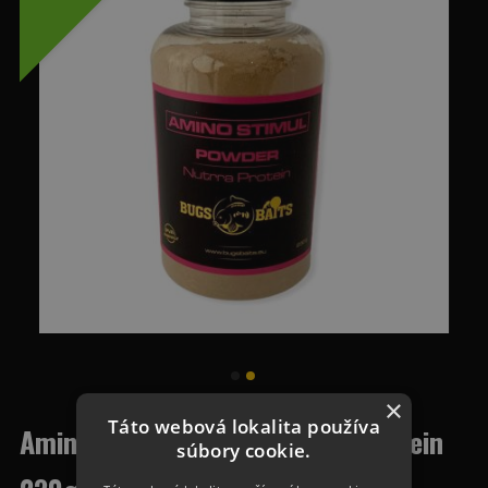
×
Táto webová lokalita používa
Amino Stimul Powder Nutrra Protein
súbory cookie.