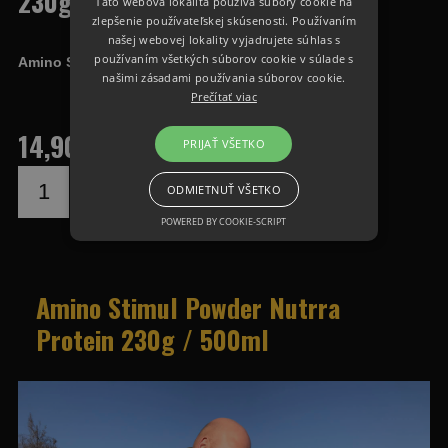
230g / 500ml
Táto webová lokalita používa súbory cookie na
zlepšenie používateľskej skúsenosti. Používaním
našej webovej lokality vyjadrujete súhlas s
používaním všetkých súborov cookie v súlade s
Amino Stimul Powder Nutrra Protein 230g / 500ml
našimi zásadami používania súborov cookie.
Prečítať viac
14,90 €
PRIJAŤ VŠETKO
DO KOŠÍKA
ODMIETNUŤ VŠETKO
POWERED BY COOKIE-SCRIPT
Amino Stimul Powder Nutrra
Protein 230g / 500ml