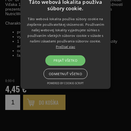
Táto webová lokalita používa
Vďaka 1 ml extra čistej exkluzívnej esencie, máte viac možností
súbory cookie.
prezentácie, či už samostatne alebo v kombinácii s boilies
NutricWorld.
Táto webová lokalita používa súbory cookie na
Charakteristika:
zlepšenie používateľskej skúsenosti. Používaním
našej webovej lokality vyjadrujete súhlas s
príchuť čerešňa + bobuľové ovocie mix
používaním všetkých súborov cookie v súlade s
vysoká vztlaková sila
našimi zásadami používania súborov cookie.
1 ml extra čistej esencie k zostaveniu vlastnej intenzity
arómy a kombinovanie aróm
Prečítať viac
odolnosť voči ataku malých rýb
ľahká prepichovateľnosť, bez narušenia celistvosti
PRIJAŤ VŠETKO
ODMIETNUŤ VŠETKO
8,90 €
POWERED BY COOKIE-SCRIPT
4,45 €
DO KOŠÍKA