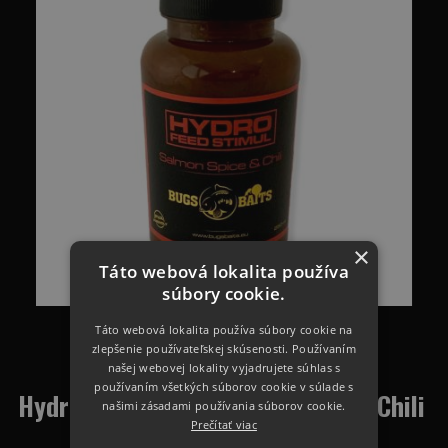
×
Táto webová lokalita používa
súbory cookie.
Táto webová lokalita používa súbory cookie na
zlepšenie používateľskej skúsenosti. Používaním
našej webovej lokality vyjadrujete súhlas s
používaním všetkých súborov cookie v súlade s
Hydro Feed Stimul Salmon Spice&Chili
našimi zásadami používania súborov cookie.
Prečítať viac