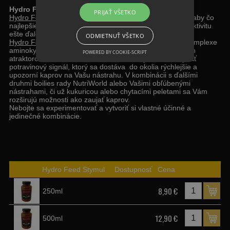
Hydro Feed Stimul Salmon Spice&Chili
PRIJAŤ VŠETKO
Hydro Feed Stimul Salmon Spice&Chili
sme vyvinuli tak, aby čo
najlepšie dopĺňal Boilies Salmon Spice a posúval ich atraktivitu
ešte ďalej.
ODMIETNUŤ VŠETKO
Hydro Feed Stimul Salmon Spice&Chili
je založený na komplexe
aminokyselín, na tekutých extraktoch a ďalších kľůčových
POWERED BY COOKIE-SCRIPT
atraktoroch a stimulantoch.Tekuté extrakty umožnia vydať
potravinový signál, ktorý sa dostáva do okolia rýchlejšie a
upozorní kaprov na Vašu nástrahu. V kombinácii s ďalšími
druhmi boilies rady NutriWorld alebo Vašimi obľúbenými
nástrahami, či už kukuricou alebo chytacími peletami sa Vám
rozširujú možnosti ako zaujať kaprov.
Nebojte sa experimentovať a vytvoriť si vlastné účinné a
jedinečné kombinácie.
Hydro Feed Stymul
Dostupnosť
Cena
8,90 €
250ml
12,90 €
500ml