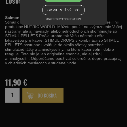
Losos 30ml
ODMIETNUŤ VŠETKO
Salmon Spice-Štipľavý Losos STIMUL DROPS 30ml
POWERED BY COOKIE-SCRIPT
Stimul drops boli vyvinuté tak, aby čo najlepšie ladili k našej línii
produktov NUTRIC WORLD. Môžete použiť na zvýraznenie Vašej
nástrahy, ale aj návnady, alebo jednoducho ich skombinujte so
STIMUL PELLETS PVA a urobte tak Vašu nástrahu ešte
lákavejšou pre kapre. STIMUL DROPS v kombinácii so STIMUL
PELLETS postupne uvoľňuje do okolia všetky potrebné
stimulačné látky a aminokyseliny, na ktoré kapor veľmi dobre
reaguje. Toto nie je len originálna esencia, ale aj zdroj
aminokyselín. Odporúčame používať celoročne, dopre pracuje aj
v chladných mesiacoch v studenej vode.
11,90 €
DO KOŠÍKA