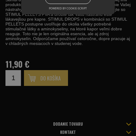
produktov NUTRIC WORLD. Môžete použiť na zvýraznenie Vašej
POWERED BY COOKIE-SCRIPT
nástrahy, ale aj návnady, alebo jednoducho ich skombinujte so
STIMUL PELLETS PVA a urobte tak Vašu nástrahu ešte
lákavejšou pre kapre. STIMUL DROPS v kombinácii so STIMUL
PELLETS postupne uvoľňuje do okolia všetky potrebné
stimulačné látky a aminokyseliny, na ktoré kapor veľmi dobre
reaguje. Toto nie je len originálna esencia, ale aj zdroj
aminokyselín. Odporúčame používať celoročne, dopre pracuje aj
v chladných mesiacoch v studenej vode.
11,90 €
DO KOŠÍKA
DODANIE TOVARU
KONTAKT