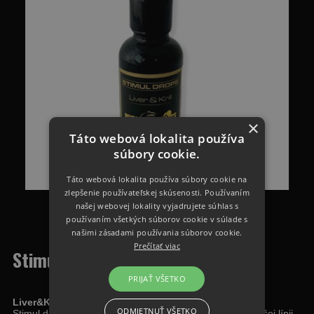
×
Táto webová lokalita používa
súbory cookie.
Táto webová lokalita používa súbory cookie na
zlepšenie používateľskej skúsenosti. Používaním
našej webovej lokality vyjadrujete súhlas s
používaním všetkých súborov cookie v súlade s
našimi zásadami používania súborov cookie.
Prečítať viac
Stimul Drops Liver&Krill 30ml
PRIJAŤ VŠETKO
Liver&Krill STIMUL DROPS 30ml
ODMIETNUŤ VŠETKO
Stimul drops boli vyvinuté tak, aby čo najlepšie ladili k našej línii