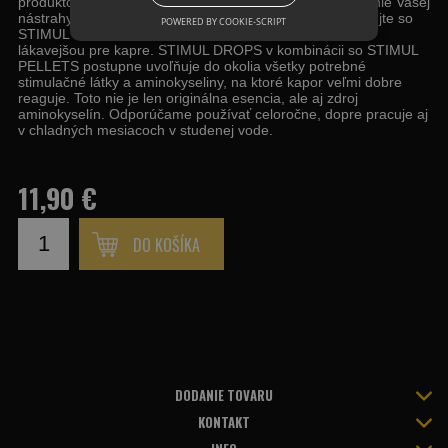
produktov NUTRIC WORLD. Môžete použiť na zvýraznenie Vašej
nástrahy, ale aj návnady, alebo jednoducho ich skombinujte so
POWERED BY COOKIE-SCRIPT
STIMUL PELLETS PVA a urobte tak Vašu nástrahu ešte
lákavejšou pre kapre. STIMUL DROPS v kombinácii so STIMUL
PELLETS postupne uvoľňuje do okolia všetky potrebné
stimulačné látky a aminokyseliny, na ktoré kapor veľmi dobre
reaguje. Toto nie je len originálna esencia, ale aj zdroj
aminokyselín. Odporúčame používať celoročne, dopre pracuje aj
v chladných mesiacoch v studenej vode.
11,90 €
DO KOŠÍKA
DODANIE TOVARU
KONTAKT