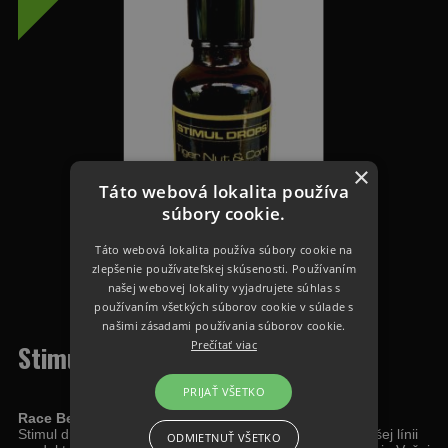
×
Táto webová lokalita používa
súbory cookie.
Táto webová lokalita používa súbory cookie na
zlepšenie používateľskej skúsenosti. Používaním
našej webovej lokality vyjadrujete súhlas s
používaním všetkých súborov cookie v súlade s
našimi zásadami používania súborov cookie.
Prečítať viac
Stimul Drops Race Berry 30ml
PRIJAŤ VŠETKO
Race Berry STIMUL DROPS 30ml
Stimul drops boli vyvinuté tak, aby čo najlepšie ladili k našej línii
ODMIETNUŤ VŠETKO