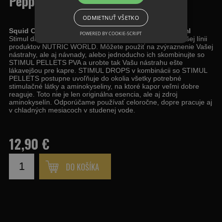
Pepper 30ml
ODMIETNUŤ VŠETKO
Squid Octopus&Black Pepper - STIMUL DROPS - 30ml
POWERED BY COOKIE-SCRIPT
Stimul drops boli vyvinuté tak, aby čo najlepšie ladili k našej línii
produktov NUTRIC WORLD. Môžete použiť na zvýraznenie Vašej
nástrahy, ale aj návnady, alebo jednoducho ich skombinujte so
STIMUL PELLETS PVA a urobte tak Vašu nástrahu ešte
lákavejšou pre kapre. STIMUL DROPS v kombinácii so STIMUL
PELLETS postupne uvoľňuje do okolia všetky potrebné
stimulačné látky a aminokyseliny, na ktoré kapor veľmi dobre
reaguje. Toto nie je len originálna esencia, ale aj zdroj
aminokyselín. Odporúčame používať celoročne, dopre pracuje aj
v chladných mesiacoch v studenej vode.
12,90 €
DO KOŠÍKA