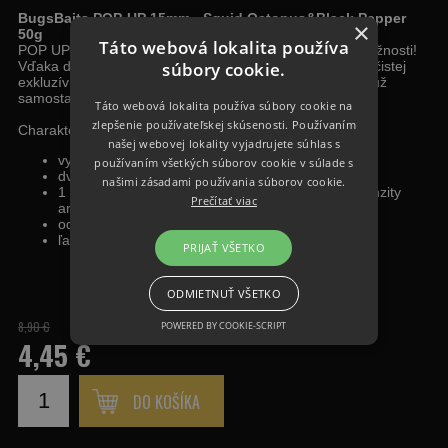
BugsBaits POP-UP 15mm - Squid Octopus&Black Pepper
×
50g
Táto webová lokalita používa
POP UP BugsBait to nie sú len POP-ky. BugsBaits sú možnosti!
súbory cookie.
Vďaka dvom farbám v balení, a najmä vďaka 1 ml extra čistej
exkluzívnej esencie, máte viac možností prezentácie, či už
samostatne alebo v kombinácii s boilie NutriWorld.
Táto webová lokalita používa súbory cookie na
zlepšenie používateľskej skúsenosti. Používaním
Charakteristika:
našej webovej lokality vyjadrujete súhlas s
vysoká vztlaková sila
používaním všetkých súborov cookie v súlade s
dve farby v balení
našimi zásadami používania súborov cookie.
1 ml extra čistej esencie k zostaveniu vlastnej intenzity
Prečítať viac
arómy a kombinovanie aróm
odolnosť voči ataku malých rýb
ľahká prepichovateľnosť, bez narušenia celistvosti
PRIJAŤ VŠETKO
ODMIETNUŤ VŠETKO
8,90 €
POWERED BY COOKIE-SCRIPT
4,45 €
DO KOŠÍKA