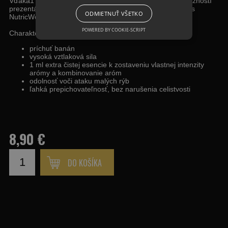
Vďaka1 ml extra čistej exkluzívnej esencie, máte viac možností
prezentácie, či už samostatne alebo v kombinácii s boilies
ODMIETNUŤ VŠETKO
NutricWorld.
POWERED BY COOKIE-SCRIPT
Charakteristika:
príchuť banán
vysoká vztlaková sila
1 ml extra čistej esencie k zostaveniu vlastnej intenzity
arómy a kombinovanie aróm
odolnosť voči ataku malých rýb
ľahká prepichovateľnosť, bez narušenia celistvosti
8,90 €
DO KOŠÍKA