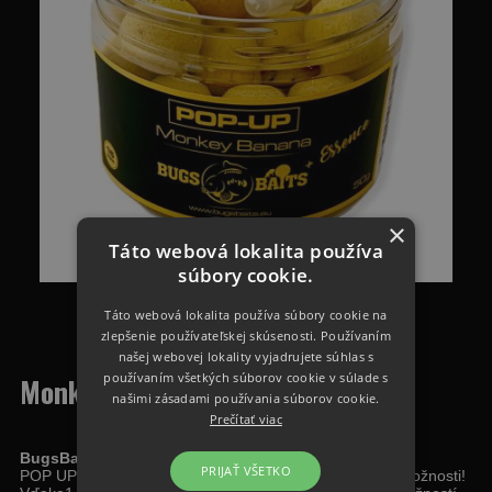
×
Táto webová lokalita používa
súbory cookie.
Táto webová lokalita používa súbory cookie na
zlepšenie používateľskej skúsenosti. Používaním
našej webovej lokality vyjadrujete súhlas s
používaním všetkých súborov cookie v súlade s
Monkey Banana Pop-Up
našimi zásadami používania súborov cookie.
Prečítať viac
BugsBaits POP-UP 15mm - Monkey Banana 50g
PRIJAŤ VŠETKO
POP UP BugsBaits
to nie sú len POP-ky. BugsBaits sú možnosti!